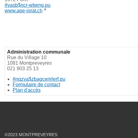
#vasb$ncr-wbeng.pu
www.ape-jorat.ch
Administration communale
Rue du Village 10
1081 Montpreveyres
021 903 25 13
#nqzva$zbagcerirlerf.pu
Formulaire de contact
Plan d'accès
©2023 MONTPREVEYRES