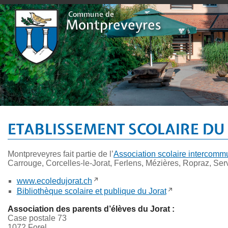
Plan du site
Contact et horaires
Pilier public
Déchetterie
Evènements
Vie locale
Locati
Commune de
Montpreveyres
ETABLISSEMENT SCOLAIRE DU
Montpreveyres fait partie de l’
Association scolaire intercomm
Carrouge, Corcelles-le-Jorat, Ferlens, Mézières, Ropraz, Ser
www.ecoledujorat.ch
Bibliothèque scolaire et publique du Jorat
Association des parents d’élèves du Jorat :
Case postale 73
1072 Forel