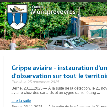
Plan du site
Contact et horaires
Pilier public
Déchetterie
Evènements
Vie locale
Locati
Commune de
Montpreveyres
Grippe aviaire - instauration d'u
d'observation sur tout le territo
Publié le 25 novembre 2025
Berne, 23.11.2025 — À la suite de la détection, le 21 no
aviaire chez des canards et un cygne dans l’étang ...
Lire la suite
Berne, 23.11.2025 — À la suite de la détection, le 21 no