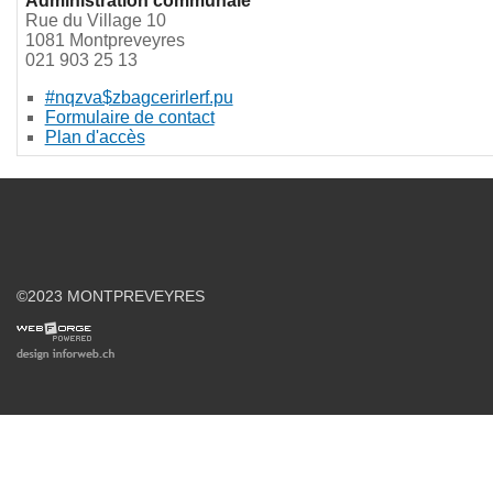
Administration communale
Rue du Village 10
1081 Montpreveyres
021 903 25 13
#nqzva$zbagcerirlerf.pu
Formulaire de contact
Plan d'accès
©2023 MONTPREVEYRES