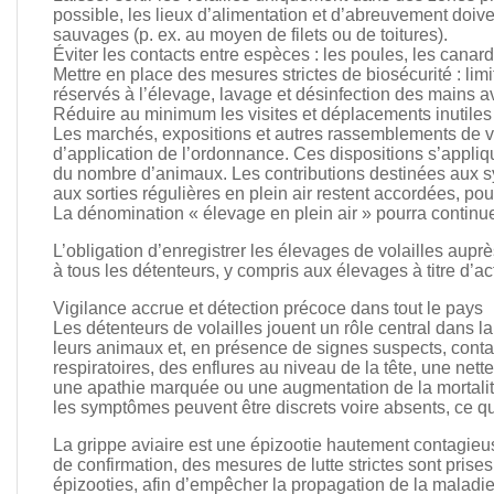
possible, les lieux d’alimentation et d’abreuvement doi
sauvages (p. ex. au moyen de filets ou de toitures).
Éviter les contacts entre espèces : les poules, les canar
Mettre en place des mesures strictes de biosécurité : lim
réservés à l’élevage, lavage et désinfection des mains av
Réduire au minimum les visites et déplacements inutiles
Les marchés, expositions et autres rassemblements de vo
d’application de l’ordonnance. Ces dispositions s’appli
du nombre d’animaux. Les contributions destinées aux s
aux sorties régulières en plein air restent accordées, po
La dénomination « élevage en plein air » pourra continuer
L’obligation d’enregistrer les élevages de volailles aupr
à tous les détenteurs, y compris aux élevages à titre d’acti
Vigilance accrue et détection précoce dans tout le pays
Les détenteurs de volailles jouent un rôle central dans l
leurs animaux et, en présence de signes suspects, conta
respiratoires, des enflures au niveau de la tête, une nett
une apathie marquée ou une augmentation de la mortalité
les symptômes peuvent être discrets voire absents, ce qui
La grippe aviaire est une épizootie hautement contagieu
de confirmation, des mesures de lutte strictes sont pris
épizooties, afin d’empêcher la propagation de la maladie