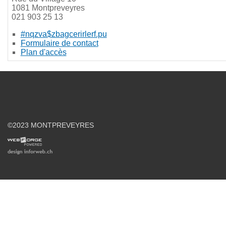
1081 Montpreveyres
021 903 25 13
#nqzva$zbagcerirlerf.pu
Formulaire de contact
Plan d'accès
©2023 MONTPREVEYRES