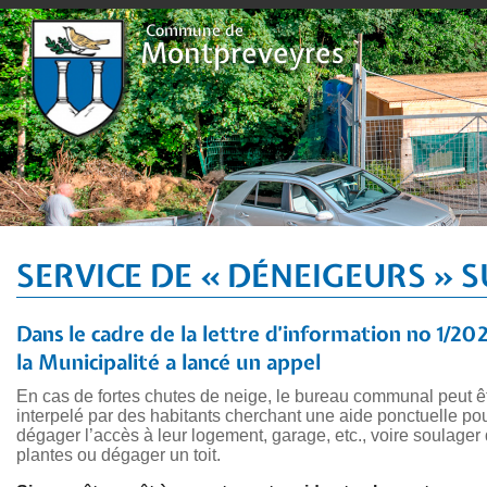
Plan du site
Contact et horaires
Pilier public
Déchetterie
Evènements
Vie locale
Locati
Commune de
Montpreveyres
SERVICE DE « DÉNEIGEURS » 
Dans le cadre de la lettre d’information no 1/202
la Municipalité a lancé un appel
En cas de fortes chutes de neige, le bureau communal peut ê
interpelé par des habitants cherchant une aide ponctuelle po
dégager l’accès à leur logement, garage, etc., voire soulager
plantes ou dégager un toit.