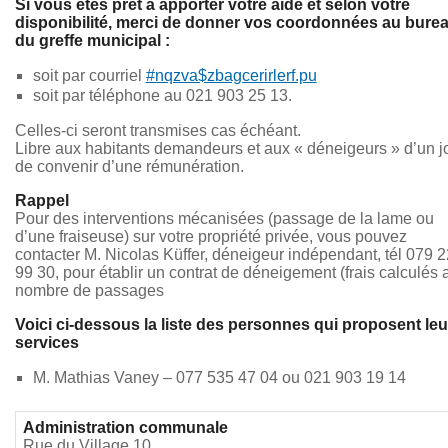
Si vous êtes prêt à apporter votre aide et selon votre
disponibilité, merci de donner vos coordonnées au bure
du greffe municipal :
soit par courriel
#nqzva$zbagcerirlerf.pu
soit par téléphone au 021 903 25 13.
Celles-ci seront transmises cas échéant.
Libre aux habitants demandeurs et aux « déneigeurs » d’un j
de convenir d’une rémunération.
Rappel
Pour des interventions mécanisées (passage de la lame ou
d’une fraiseuse) sur votre propriété privée, vous pouvez
contacter M. Nicolas Küffer, déneigeur indépendant, tél 079 
99 30, pour établir un contrat de déneigement (frais calculés 
nombre de passages
Voici ci-dessous la liste des personnes qui proposent leu
services
M. Mathias Vaney – 077 535 47 04 ou 021 903 19 14
Administration communale
Rue du Village 10